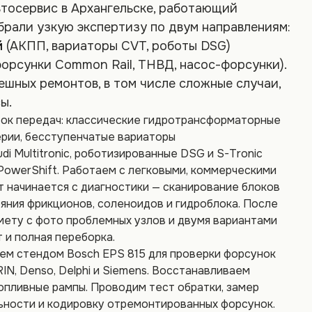
тосервис в Архангельске, работающий
обрали узкую экспертизу по двум направлениям:
й
(АКПП, вариаторы CVT, роботы DSG)
орсунки Common Rail, ТНВД, насос-форсунки).
ешных ремонтов, в том числе сложные случаи,
ы.
ок передач: классические гидротрансформаторные
серии, бесступенчатые вариаторы
Audi Multitronic, роботизированные DSG и S-Tronic
 PowerShift. Работаем с легковыми, коммерческими
 начинается с диагностики — сканирование блоков
ояния фрикционов, соленоидов и гидроблока. После
мету с фото проблемных узлов и двумя вариантами
 и полная переборка.
ем стендом Bosch EPS 815 для проверки форсунок
N, Denso, Delphi и Siemens. Восстанавливаем
топливные рампы. Проводим тест обратки, замер
ьности и кодировку отремонтированных форсунок.