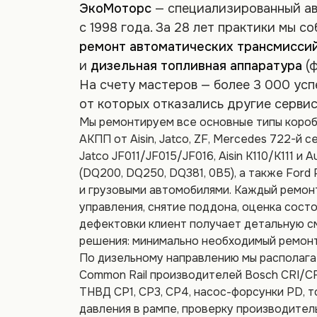
ЭкоМоторс
— специализированный ав
с 1998 года. За 28 лет практики мы с
ремонт автоматических трансмисси
и
дизельная топливная аппаратура
(ф
На счету мастеров — более 3 000 усп
от которых отказались другие сервис
Мы ремонтируем все основные типы короб
АКПП от Aisin, Jatco, ZF, Mercedes 722-й 
Jatco JF011/JF015/JF016, Aisin K110/K111 и 
(DQ200, DQ250, DQ381, 0B5), а также Ford
и грузовыми автомобилями. Каждый ремонт
управления, снятие поддона, оценка сост
дефектовки клиент получает детальную с
решения: минимально необходимый ремонт
По дизельному направлению мы располага
Common Rail производителей Bosch CRI/CRI
ТНВД CP1, CP3, CP4, насос-форсунки PD, 
давления в рампе, проверку производител