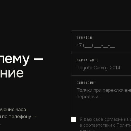
ТЕЛЕФОН
лему —
МАРКА АВТО
ение
СИМПТОМЫ
ечение часа
я по телефону —
Я даю своё согласие на
.
в соответствии с
Полити
данных