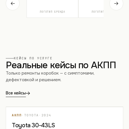
ЛОГОТИП БРЕНДА
ЛОГОТИП БРЕНДА
КЕЙСЫ ПО УСЛУГЕ
Реальные кейсы по АКПП
Только ремонты коробок — с симптомами,
дефектовкой и решением.
Все кейсы
КЕЙС 01
АКПП
·
TOYOTA
·
2024
Toyota 30-43LS