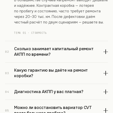
В большинстве случаев капремонт выходит дешевле
и надёжнее. Контрактная коробка — лотерея
по пробегу и состоянию, часто требует ремонта
через 20–30 тыс. км. После дефектовки даём
честный расчёт по двум сценариям — решаете вы.
ТЕМА 01 · СТОИМОСТЬ
Сколько занимает капитальный ремонт
02
АКПП по времени?
Стандартный капремонт занимает 3–5 рабочих дней
Какую гарантию вы даёте на ремонт
с момента дефектовки. Срочные случаи закрываем
03
коробки?
за 2 дня с доплатой. Срок зависит от наличия
запчастей под конкретную модель — уточняем
На капитальный ремонт АКПП — 12 месяцев без
после разборки и называем точную дату.
Диагностика АКПП у вас платная?
ограничений по пробегу. Условия фиксируются
04
в наряд-заказе с печатью.
ТЕМА 02 · СРОКИ
Компьютерная диагностика по OBD-II бесплатно
Можно ли восстановить вариатор CVT
при условии последующего ремонта у нас. Снятие
ТЕМА 03 · ГАРАНТИЯ
05