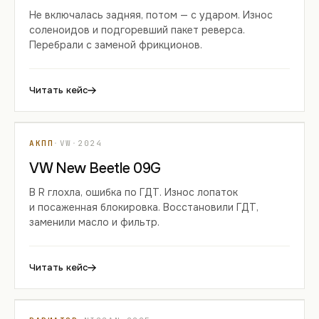
Не включалась задняя, потом — с ударом. Износ
соленоидов и подгоревший пакет реверса.
Перебрали с заменой фрикционов.
Читать кейс
КЕЙС 02
АКПП
·
VW
·
2024
VW New Beetle 09G
В R глохла, ошибка по ГДТ. Износ лопаток
и посаженная блокировка. Восстановили ГДТ,
заменили масло и фильтр.
Читать кейс
КЕЙС 03