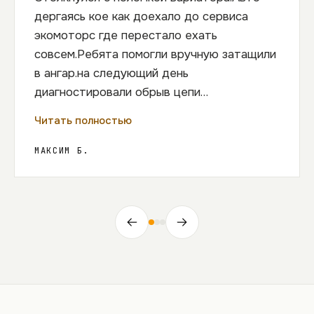
дергаясь кое как доехало до сервиса
экомоторс где перестало ехать
совсем.Ребята помогли вручную затащили
в ангар.на следующий день
диагностировали обрыв цепи
вариатора.предоставили вариант ремонта
Читать полностью
по адекватной цене.год гарантии.езжу пол
года без каких либо проблем.Спасибо
МАКСИМ Б.
автосервису.Всем рекомендую!!!