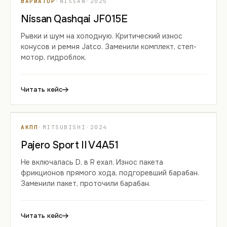
ВАРИАТОР
·
NISSAN
·
2025
Nissan Qashqai JF015E
Рывки и шум на холодную. Критический износ
конусов и ремня Jatco. Заменили комплект, степ-
мотор, гидроблок.
Читать кейс
КЕЙС 04
АКПП
·
MITSUBISHI
·
2024
Pajero Sport II V4A51
Не включалась D, в R ехал. Износ пакета
фрикционов прямого хода, подгоревший барабан.
Заменили пакет, проточили барабан.
Читать кейс