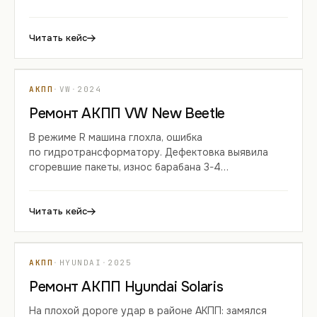
и подгоревший пакет реверса — перебрали
с заменой фрикционов и соленоидного блока.
Читать кейс
КЕЙС 02
АКПП
·
VW
·
2024
Ремонт АКПП VW New Beetle
В режиме R машина глохла, ошибка
по гидротрансформатору. Дефектовка выявила
сгоревшие пакеты, износ барабана 3-4
и повреждение масляного насоса — АКПП 01M
и ГДТ отремонтированы.
Читать кейс
КЕЙС 03
АКПП
·
HYUNDAI
·
2025
Ремонт АКПП Hyundai Solaris
На плохой дороге удар в районе АКПП: замялся