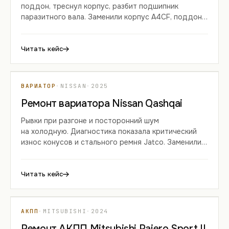
поддон, треснул корпус, разбит подшипник
паразитного вала. Заменили корпус A4CF, поддон
и ремкомплект, отремонтировали ГДТ.
Читать кейс
КЕЙС 04
ВАРИАТОР
·
NISSAN
·
2025
Ремонт вариатора Nissan Qashqai
Рывки при разгоне и посторонний шум
на холодную. Диагностика показала критический
износ конусов и стального ремня Jatco. Заменили
комплект, степ-мотор и промыли гидроблок.
Читать кейс
КЕЙС 05
АКПП
·
MITSUBISHI
·
2024
Ремонт АКПП Mitsubishi Pajero Sport II