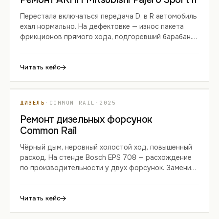
Перестала включаться передача D, в R автомобиль
ехал нормально. На дефектовке — износ пакета
фрикционов прямого хода, подгоревший барабан.
Заменили пакет, проточили барабан, обновили
соленоиды.
Читать кейс
КЕЙС 06
ДИЗЕЛЬ
·
COMMON RAIL
·
2025
Ремонт дизельных форсунок
Common Rail
Чёрный дым, неровный холостой ход, повышенный
расход. На стенде Bosch EPS 708 — расхождение
по производительности у двух форсунок. Заменили
распылители и клапаны, выставили коды.
Читать кейс